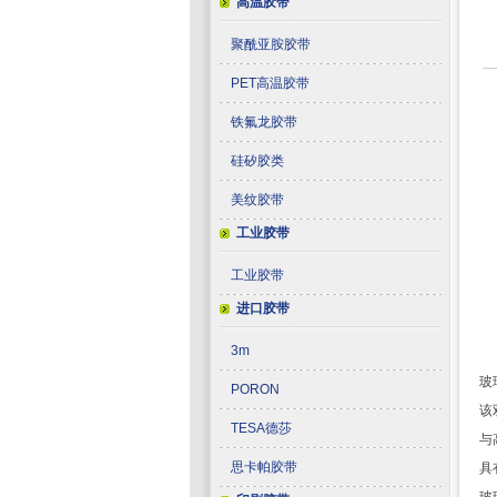
高温胶带
聚酰亚胺胶带
PET高温胶带
铁氟龙胶带
硅矽胶类
美纹胶带
工业胶带
工业胶带
进口胶带
3m
玻
PORON
该
TESA德莎
与
思卡帕胶带
具