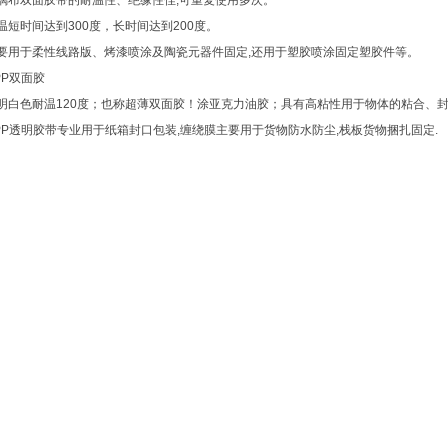
璃布双面胶带的耐温性、绝缘性佳,可重复使用多次。
温短时间达到300度，长时间达到200度。
要用于柔性线路版、烤漆喷涂及陶瓷元器件固定,还用于塑胶喷涂固定塑胶件等。
PP双面胶
明白色耐温120度；也称超薄双面胶！涂亚克力油胶；具有高粘性用于物体的粘合、
PP透明胶带专业用于纸箱封口包装,缠绕膜主要用于货物防水防尘,栈板货物捆扎固定.