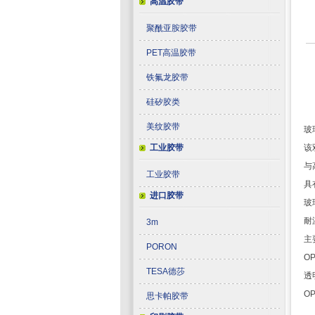
高温胶带
聚酰亚胺胶带
PET高温胶带
铁氟龙胶带
硅矽胶类
美纹胶带
玻
工业胶带
该
与
工业胶带
具
进口胶带
玻
耐
3m
主
PORON
O
TESA德莎
透
O
思卡帕胶带