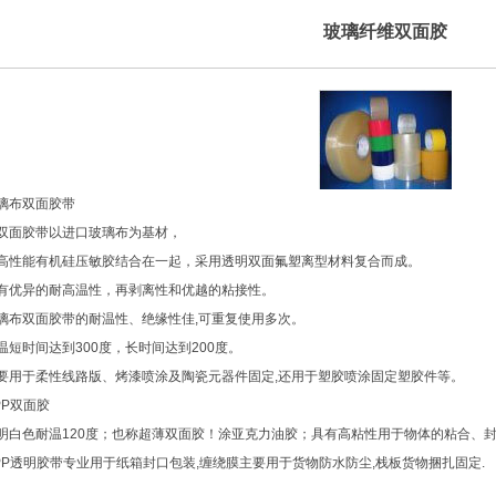
玻璃纤维双面胶
璃布双面胶带
双面胶带以进口玻璃布为基材，
高性能有机硅压敏胶结合在一起，采用透明双面氟塑离型材料复合而成。
有优异的耐高温性，再剥离性和优越的粘接性。
璃布双面胶带的耐温性、绝缘性佳,可重复使用多次。
温短时间达到300度，长时间达到200度。
要用于柔性线路版、烤漆喷涂及陶瓷元器件固定,还用于塑胶喷涂固定塑胶件等。
PP双面胶
明白色耐温120度；也称超薄双面胶！涂亚克力油胶；具有高粘性用于物体的粘合、
PP透明胶带专业用于纸箱封口包装,缠绕膜主要用于货物防水防尘,栈板货物捆扎固定.