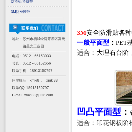
防滑/止滑胶带
3M防滑胶带
3M
安全防滑贴各种
地址：苏州市相城经济开发区富元
一般平面型
：
PE
路星光工业园
适合：大理石台阶
电话：0512－66153033
传真：0512－66152656
联系手机：18913150797
阿里旺旺：xmkj8 、 xmkj88
联系QQ: 18913150797
E-mail: xmkj88@126.com
凹凸平面型
：
适合：印花钢板阶