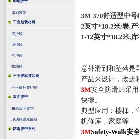
印刷胶带
印刷胶带
3M 370舒适型中
工业包装材料
2英寸*18.2米/卷,
保护膜
1-12英寸*18.2
缠绕膜
气泡膜
收缩膜
意外滑到和坠落是
不干胶标签印刷
产品来设计，改进
不干胶标签印刷
3M
安全防滑贴采用
双面胶带
快捷。
布基双面胶带
典型应用：楼梯，
玻璃纤维双面胶
机修库，家庭等
防滑胶带系列
3M
Safety-Wa